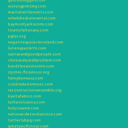
ginosonhiggins.com
wutungprinting.com
maritalsettlements.com
milwbikeskaterental.com
baymontjacksonms.com
townofaltonany.com
pglax.org
negativespacecleveland.com
liuteriapaoletti.com
sunriseandgoodpeople.com
chinesedrywallproblem.com
bendthreesistersinn.com
stjohns-flossmoor.org
funnyboneusa.com
cookiedustermusic.com
reconstructionensemble.org
kavitafabrics.com
luchavolcanica.com
holycownm.com
nationwidetruckservice.com
turtleclubpg.com
greatpacifictour.com