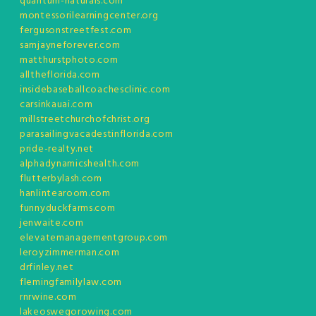
quantum-naturals.com
montessorilearningcenter.org
fergusonstreetfest.com
samjayneforever.com
matthurstphoto.com
alltheflorida.com
insidebaseballcoachesclinic.com
carsinkauai.com
millstreetchurchofchrist.org
parasailingvacadestinflorida.com
pride-realty.net
alphadynamicshealth.com
flutterbylash.com
hanlintearoom.com
funnyduckfarms.com
jenwaite.com
elevatemanagementgroup.com
leroyzimmerman.com
drfinley.net
flemingfamilylaw.com
rnrwine.com
lakeoswegorowing.com