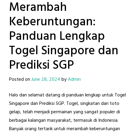
Merambah
Keberuntungan:
Panduan Lengkap
Togel Singapore dan
Prediksi SGP
Posted on
June 28, 2024
by
Admin
Halo dan selamat datang di panduan lengkap untuk Togel
Singapore dan Prediksi SGP. Togel, singkatan dari toto
gelap, telah menjadi permainan yang sangat populer di
berbagai kalangan masyarakat, termasuk di Indonesia.
Banyak orang tertarik untuk merambah keberuntungan