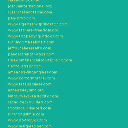
serenityhbot.net
joshuainternational.org
susansnailandfacial.com
pen-prop.com
www.tigertrendsprinceton.com
www.fathers4freedom.org
www.topperlyngundogs.com
runningoftheelkhalf.com
jeffdunaheerealty.com
peacestrengthyoga.com
freedomfinancialsolutionsinc.com
flexfoldtraps.com
amendsracingengines.com
www.kortormorthai.com
www.fatandqueer.com
anneashleyumc.org
landsurveyskansascity.com
stpauldeckbuilders.com
footingsunlimited.com
runsnoqualmie.com
www.docsdrugs.com
www.margiesdiner.com