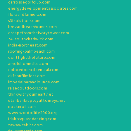
carrosdegolfclub.com
energydevelopmentassociates.com
floraandfarmer.com
s3fsolutions.com
brevardbeachhomes.com
escapefromtheivorytower.com
743southchadwick.com
india-northeast.com
roofing-palmbeach.com
dontfightthefuture.com
arnoldhomesltd.com
coloredpencilcentral.com
cliftonfilmfest.com
imperialbarandlounge.com
raisedoutdoors.com
thinkwithyourheart.net
utahbankruptcyattorneys.net
irocknroll.com
www.wordoflife2000.org
idahosquaredancing.com
tawawcabins.com