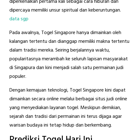
diperkenalkan pertama kali sebagai cara hiburan dan
dipercaya memiliki unsur spiritual dan keberuntungan.
data sgp
Pada awalnya, Togel Singapore hanya dimainkan oleh
kalangan tertentu dan dianggap memiliki makna tertentu
dalam tradisi mereka. Seiring berjalannya waktu,
popularitasnya merambah ke seluruh lapisan masyarakat
di Singapura dan kini menjadi salah satu permainan judi
populer.
Dengan kemajuan teknologi, Togel Singapore kini dapat
dimainkan secara online melalui berbagai situs judi online
yang menyediakan layanan togel. Meskipun demikian,
sejarah dan tradisi dari permainan ini terus dijaga agar
warisan budaya ini tetap hidup dan berkembang.
Prediksi Togel Hari Ini