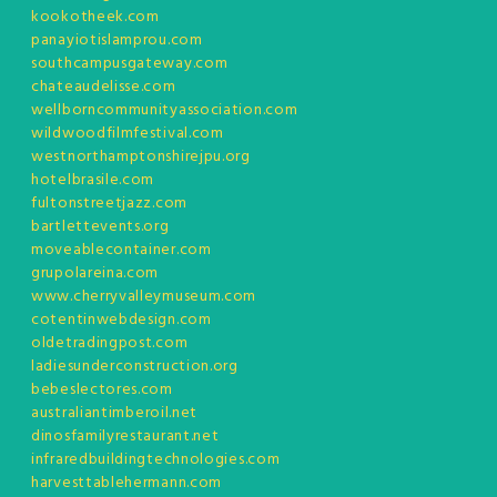
kookotheek.com
panayiotislamprou.com
southcampusgateway.com
chateaudelisse.com
wellborncommunityassociation.com
wildwoodfilmfestival.com
westnorthamptonshirejpu.org
hotelbrasile.com
fultonstreetjazz.com
bartlettevents.org
moveablecontainer.com
grupolareina.com
www.cherryvalleymuseum.com
cotentinwebdesign.com
oldetradingpost.com
ladiesunderconstruction.org
bebeslectores.com
australiantimberoil.net
dinosfamilyrestaurant.net
infraredbuildingtechnologies.com
harvesttablehermann.com