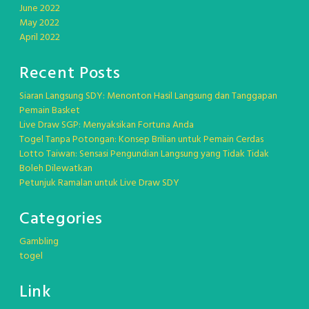
June 2022
May 2022
April 2022
Recent Posts
Siaran Langsung SDY: Menonton Hasil Langsung dan Tanggapan
Pemain Basket
Live Draw SGP: Menyaksikan Fortuna Anda
Togel Tanpa Potongan: Konsep Brilian untuk Pemain Cerdas
Lotto Taiwan: Sensasi Pengundian Langsung yang Tidak Tidak
Boleh Dilewatkan
Petunjuk Ramalan untuk Live Draw SDY
Categories
Gambling
togel
Link