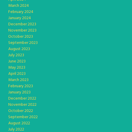
March 2024
February 2024
January 2024
December 2023
November 2023
October 2023
September 2023
August 2023
July 2023
June 2023
May 2023
April 2023
March 2023
February 2023
January 2023
December 2022
November 2022
October 2022
September 2022
August 2022
July 2022