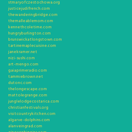
stmaryofczestochowa.org
justicejudifrench.com
thewanderingbridge.com
themalleablemom.com
kennethcoletime.com
hungryburlington.com
brunswickatlongstown.com
tartinemaplecuisine.com
janekramer.net
nizi-sushi.com
art-mengo.com
gaiaprimeradio.com
tammiebrown.net
dutonc.com
thelongescape.com
mattolegrange.com
junglelodgecostarica.com
christianfestivals.org
visitcountrykitchen.com
algarve-dolphins.com
alanveingrad.com