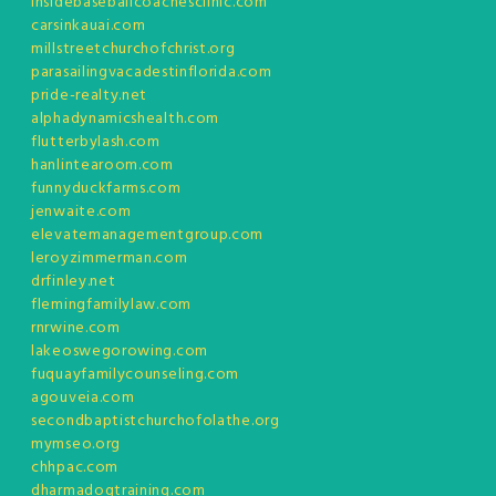
insidebaseballcoachesclinic.com
carsinkauai.com
millstreetchurchofchrist.org
parasailingvacadestinflorida.com
pride-realty.net
alphadynamicshealth.com
flutterbylash.com
hanlintearoom.com
funnyduckfarms.com
jenwaite.com
elevatemanagementgroup.com
leroyzimmerman.com
drfinley.net
flemingfamilylaw.com
rnrwine.com
lakeoswegorowing.com
fuquayfamilycounseling.com
agouveia.com
secondbaptistchurchofolathe.org
mymseo.org
chhpac.com
dharmadogtraining.com