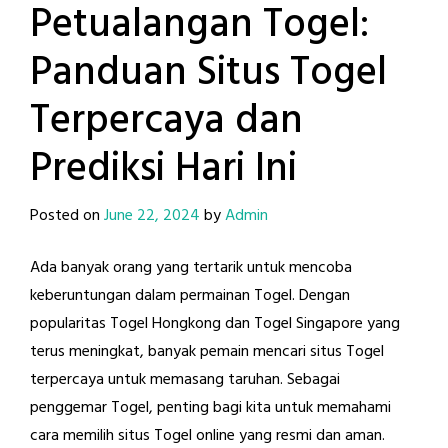
Petualangan Togel:
Panduan Situs Togel
Terpercaya dan
Prediksi Hari Ini
Posted on
June 22, 2024
by
Admin
Ada banyak orang yang tertarik untuk mencoba
keberuntungan dalam permainan Togel. Dengan
popularitas Togel Hongkong dan Togel Singapore yang
terus meningkat, banyak pemain mencari situs Togel
terpercaya untuk memasang taruhan. Sebagai
penggemar Togel, penting bagi kita untuk memahami
cara memilih situs Togel online yang resmi dan aman.