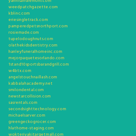
yannisandlemoni.com
weedpatchgazette.com
kblinc.com
eriesingletrack.com
pamperedpetsnorthport.com
rosiemade.com
tupelodoughnuts.com
olathekidsdentistry.com
hanleyfuneralhomeinc.com
mejorpaquetesorlando.com
1stand10sportsbarandgrill.com
w4btx.com
angelstouchnaillash.com
kabbalahacademy.net
smilondental.com
newstarcollision.com
sasrentals.com
secondsighttechnology.com
michaelsarver.com
greengeckogrocer.com
hlathome-staging.com
wokteriyakitargetmall.com