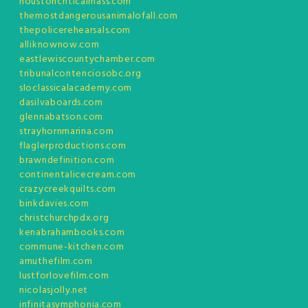
houstoncriticalmass.com
themostdangerousanimalofall.com
thepolicerehearsals.com
alliknownow.com
eastlewiscountychamber.com
tribunalcontenciosobc.org
sloclassicalacademy.com
dasilvaboards.com
glennabatson.com
strayhornmarina.com
flaglerproductions.com
brawndefinition.com
continentalicecream.com
crazycreekquilts.com
binkdavies.com
christchurchpdx.org
kenabrahambooks.com
commune-kitchen.com
amuthefilm.com
lustforlovefilm.com
nicolasjolly.net
infinitasymphonia.com