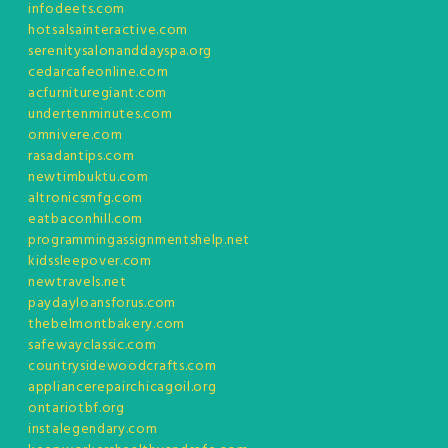
infodeets.com
hotsalsainteractive.com
serenitysalonanddayspa.org
cedarcafeonline.com
acfurnituregiant.com
undertenminutes.com
omnivere.com
rasadantips.com
newtimbuktu.com
altronicsmfg.com
eatbaconhill.com
programmingassignmentshelp.net
kidssleepover.com
newtravels.net
paydayloansforus.com
thebelmontbakery.com
safewayclassic.com
countrysidewoodcrafts.com
appliancerepairchicagoil.org
ontariotbf.org
instalegendary.com