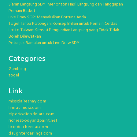
Siaran Langsung SDY: Menonton Hasil Langsung dan Tanggapan
Pemain Basket
Live Draw SGP: Menyaksikan Fortuna Anda
Togel Tanpa Potongan: Konsep Brilian untuk Pemain Cerdas
Lotto Taiwan: Sensasi Pengundian Langsung yang Tidak Tidak
Boleh Dilewatkan
Petunjuk Ramalan untuk Live Draw SDY
Categories
Gambling
togel
Link
missclaireshay.com
limras-india.com
elperiodicodelara.com
richiesbodyandpaint.net
licindiachennai.com
daughterdarlings.com