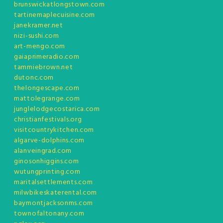
brunswickatlongstown.com
tartinemaplecuisine.com
janekramer.net
nizi-sushi.com
art-mengo.com
gaiaprimeradio.com
tammiebrown.net
dutonc.com
thelongescape.com
mattolegrange.com
junglelodgecostarica.com
christianfestivals.org
visitcountrykitchen.com
algarve-dolphins.com
alanveingrad.com
ginosonhiggins.com
wutungprinting.com
maritalsettlements.com
milwbikeskaterental.com
baymontjacksonms.com
townofaltonany.com