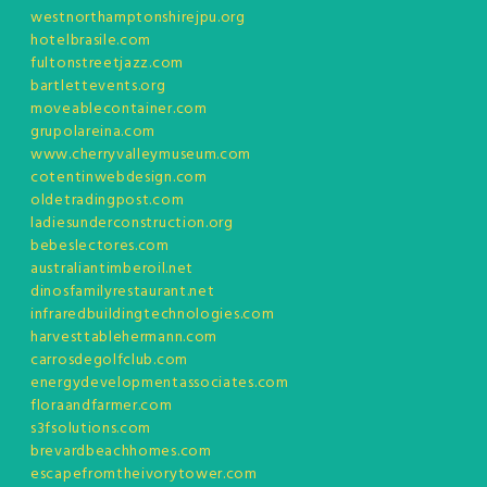
westnorthamptonshirejpu.org
hotelbrasile.com
fultonstreetjazz.com
bartlettevents.org
moveablecontainer.com
grupolareina.com
www.cherryvalleymuseum.com
cotentinwebdesign.com
oldetradingpost.com
ladiesunderconstruction.org
bebeslectores.com
australiantimberoil.net
dinosfamilyrestaurant.net
infraredbuildingtechnologies.com
harvesttablehermann.com
carrosdegolfclub.com
energydevelopmentassociates.com
floraandfarmer.com
s3fsolutions.com
brevardbeachhomes.com
escapefromtheivorytower.com