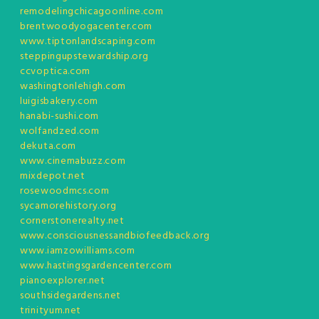
remodelingchicagoonline.com
brentwoodyogacenter.com
www.tiptonlandscaping.com
steppingupstewardship.org
ccvoptica.com
washingtonlehigh.com
luigisbakery.com
hanabi-sushi.com
wolfandzed.com
dekuta.com
www.cinemabuzz.com
mixdepot.net
rosewoodmcs.com
sycamorehistory.org
cornerstonerealty.net
www.consciousnessandbiofeedback.org
www.iamzowilliams.com
www.hastingsgardencenter.com
pianoexplorer.net
southsidegardens.net
trinityum.net