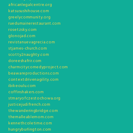
africanlegalcentre.org
katsusushihouse.com
greelycommunity.org
ruedumainerestaurant.com
rosetzsky.com
glonojad.com
revistanuevagrecia.com
stjames-church.com
scotty2naughty.com
doreeshafrir.com
charmcitycomedyproject.com
beawareproductions.com
contextdrivenagility.com
ibikeoulu.com
coffinshakers.com
stmaryofczestochowa.org
justicejudifrench.com
thewanderingbridge.com
themalleablemom.com
kennethcoletime.com
hungryburlington.com