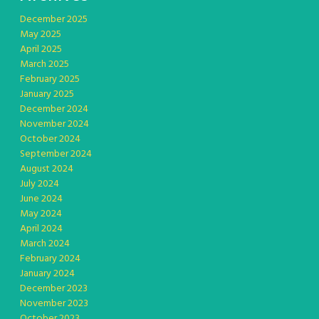
December 2025
May 2025
April 2025
March 2025
February 2025
January 2025
December 2024
November 2024
October 2024
September 2024
August 2024
July 2024
June 2024
May 2024
April 2024
March 2024
February 2024
January 2024
December 2023
November 2023
October 2023