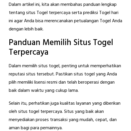
Dalam artikel ini, kita akan membahas panduan lengkap
tentang situs Togel terpercaya serta prediksi Togel hari
ini agar Anda bisa merencanakan petualangan Togel Anda
dengan lebih baik.
Panduan Memilih Situs Togel
Terpercaya
Dalam memilih situs togel, penting untuk memperhatikan
reputasi situs tersebut. Pastikan situs togel yang Anda
pilih memiliki lisensi resmi dan telah beroperasi dengan
baik dalam waktu yang cukup lama.
Selain itu, perhatikan juga kualitas layanan yang diberikan
oleh situs togel terpercaya. Situs yang baik akan
menyediakan proses transaksi yang mudah, cepat, dan
aman bagi para pemainnya.