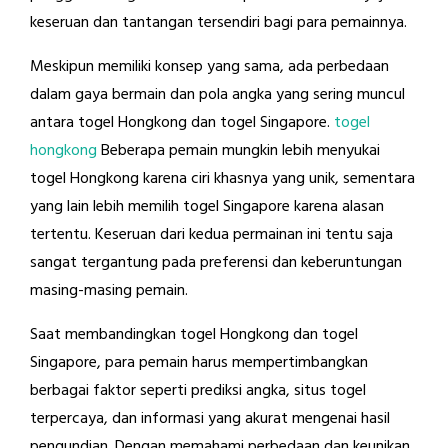
keseruan dan tantangan tersendiri bagi para pemainnya.
Meskipun memiliki konsep yang sama, ada perbedaan
dalam gaya bermain dan pola angka yang sering muncul
antara togel Hongkong dan togel Singapore.
togel
hongkong
Beberapa pemain mungkin lebih menyukai
togel Hongkong karena ciri khasnya yang unik, sementara
yang lain lebih memilih togel Singapore karena alasan
tertentu. Keseruan dari kedua permainan ini tentu saja
sangat tergantung pada preferensi dan keberuntungan
masing-masing pemain.
Saat membandingkan togel Hongkong dan togel
Singapore, para pemain harus mempertimbangkan
berbagai faktor seperti prediksi angka, situs togel
terpercaya, dan informasi yang akurat mengenai hasil
pengundian. Dengan memahami perbedaan dan keunikan