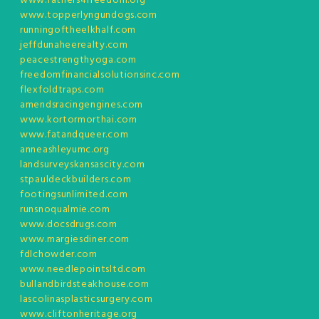
www.fathers4freedom.org
www.topperlyngundogs.com
runningoftheelkhalf.com
jeffdunaheerealty.com
peacestrengthyoga.com
freedomfinancialsolutionsinc.com
flexfoldtraps.com
amendsracingengines.com
www.kortormorthai.com
www.fatandqueer.com
anneashleyumc.org
landsurveyskansascity.com
stpauldeckbuilders.com
footingsunlimited.com
runsnoqualmie.com
www.docsdrugs.com
www.margiesdiner.com
fdlchowder.com
www.needlepointsltd.com
bullandbirdsteakhouse.com
lascolinasplasticsurgery.com
www.cliftonheritage.org