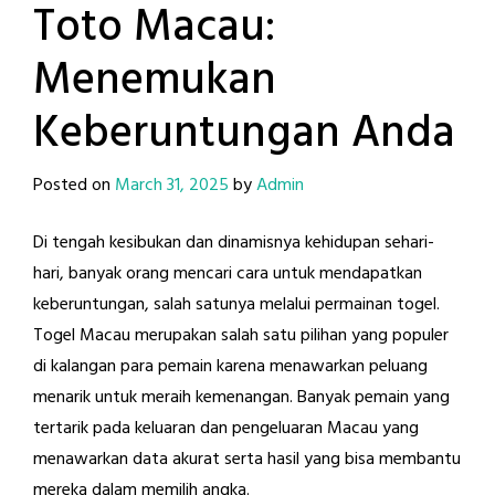
Toto Macau:
Menemukan
Keberuntungan Anda
Posted on
March 31, 2025
by
Admin
Di tengah kesibukan dan dinamisnya kehidupan sehari-
hari, banyak orang mencari cara untuk mendapatkan
keberuntungan, salah satunya melalui permainan togel.
Togel Macau merupakan salah satu pilihan yang populer
di kalangan para pemain karena menawarkan peluang
menarik untuk meraih kemenangan. Banyak pemain yang
tertarik pada keluaran dan pengeluaran Macau yang
menawarkan data akurat serta hasil yang bisa membantu
mereka dalam memilih angka.