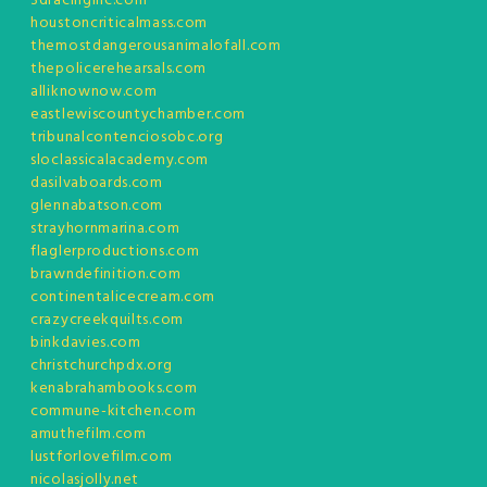
3dracinginc.com
houstoncriticalmass.com
themostdangerousanimalofall.com
thepolicerehearsals.com
alliknownow.com
eastlewiscountychamber.com
tribunalcontenciosobc.org
sloclassicalacademy.com
dasilvaboards.com
glennabatson.com
strayhornmarina.com
flaglerproductions.com
brawndefinition.com
continentalicecream.com
crazycreekquilts.com
binkdavies.com
christchurchpdx.org
kenabrahambooks.com
commune-kitchen.com
amuthefilm.com
lustforlovefilm.com
nicolasjolly.net