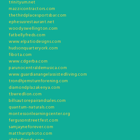
trinityum.net
mazzicontractors.com
thethirdplacesportsbar.com
ephesusrestaurant.net
woodyswellington.com
fatbellyfreds.com
www.elpatiodesigns.com
hudsonquarteryork.com
fibota.com
www.cdgerba.com
parunocentraldemusica.com
www.guardianangelassistedliving.com
trondhjemsturnforening.com
diamondplazakenya.com
tbwredlion.com
billsautorepairandsales.com
quantum-naturals.com
montessorilearningcenter.org
fergusonstreetfest.com
samjayneforever.com
matthurstphoto.com