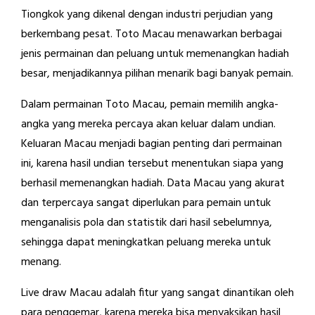
Tiongkok yang dikenal dengan industri perjudian yang
berkembang pesat. Toto Macau menawarkan berbagai
jenis permainan dan peluang untuk memenangkan hadiah
besar, menjadikannya pilihan menarik bagi banyak pemain.
Dalam permainan Toto Macau, pemain memilih angka-
angka yang mereka percaya akan keluar dalam undian.
Keluaran Macau menjadi bagian penting dari permainan
ini, karena hasil undian tersebut menentukan siapa yang
berhasil memenangkan hadiah. Data Macau yang akurat
dan terpercaya sangat diperlukan para pemain untuk
menganalisis pola dan statistik dari hasil sebelumnya,
sehingga dapat meningkatkan peluang mereka untuk
menang.
Live draw Macau adalah fitur yang sangat dinantikan oleh
para penggemar, karena mereka bisa menyaksikan hasil