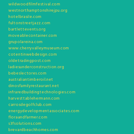
wildwoodfilmfestival.com
westnorthamptonshirejpu.org
hotelbrasile.com
fultonstreetjazz.com
bartlettevents.org
moveablecontainer.com
grupolareina.com
www.cherryvalleymuseum.com
cotentinwebdesign.com
oldetradingpost.com
ladiesunderconstruction.org
bebeslectores.com
australiantimberoil.net
dinosfamilyrestaurant.net
infraredbuildingtechnologies.com
harvesttablehermann.com
carrosdegolfclub.com
energydevelopmentassociates.com
floraandfarmer.com
s3fsolutions.com
brevardbeachhomes.com