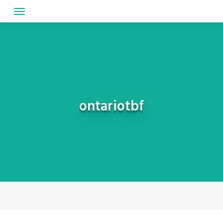
Skip
to
content
ontariotbf