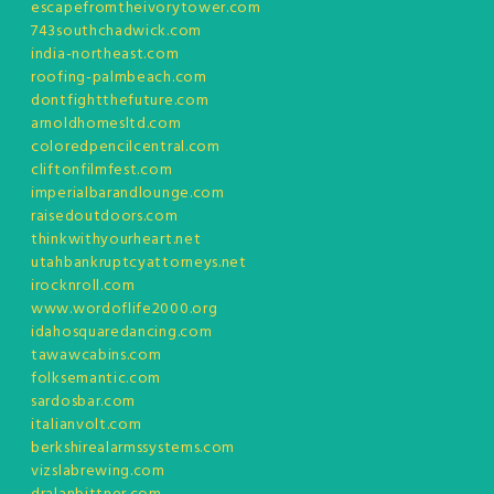
escapefromtheivorytower.com
743southchadwick.com
india-northeast.com
roofing-palmbeach.com
dontfightthefuture.com
arnoldhomesltd.com
coloredpencilcentral.com
cliftonfilmfest.com
imperialbarandlounge.com
raisedoutdoors.com
thinkwithyourheart.net
utahbankruptcyattorneys.net
irocknroll.com
www.wordoflife2000.org
idahosquaredancing.com
tawawcabins.com
folksemantic.com
sardosbar.com
italianvolt.com
berkshirealarmssystems.com
vizslabrewing.com